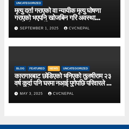
UNCATEGORIZED
मृत्यु दर्ता गराएको वा न्यायीक मृत्यु घोषणा
गराएको भएपनि खोजबिन गरि अवस्था
सार्वजनिक गर्ने
SEPTEMBER 1, 2025
CVCNEPAL
BLOG
FEATURED
NEWS
UNCATEGORIZED
कारागारबाट छोडिएको भनिएको तुलषीराम २३
वर्ष कुर्दा पनि घरमा नआई पुगेपछि परिवारले गरे
कुँशको शव बनाएर अन्टेष्टि
MAY 3, 2025
CVCNEPAL