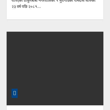
पारिएका ठाकुरबाबा नगरपालिका १ भुरीगाउँका रामदास थारुको
२३ वर्ष पछि २०८१…