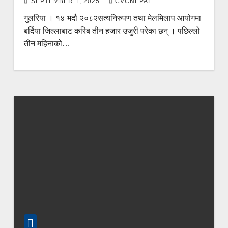
SEPTEMBER 1, 2025
CVCNEPAL
गुलरिया । १४ भदौ २०८२सत्यनिरुपण तथा मेलमिलाप आयोगमा
बर्दिया जिल्लाबाट करिब तीन हजार उजुरी परेका छन् । पछिल्लो
तीन महिनाको…