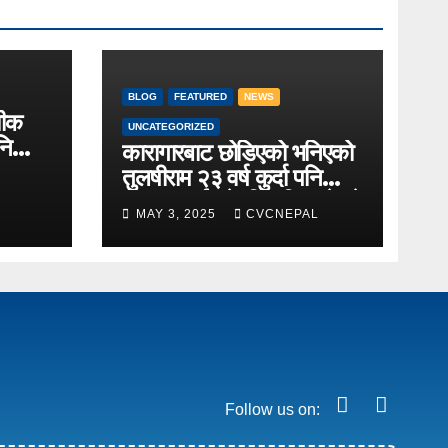
BLOG
FEATURED
NEWS
ायीक
UNCATEGORIZED
नि
कारागारबाट छोडिएको भनिएको
तुलषीराम २३ वर्ष कुर्दा पनि
घरमा नआई पुगेपछि परिवारले गरे
MAY 3, 2025
CVCNEPAL
कुँशको शव बनाएर अन्टेष्टि