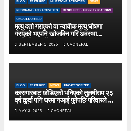
BLOG
FEATURED
MILESTONE ACTIVITIES
NEWS
PROGRAMS AND ACTIVITIES
RESOURCES AND PUBLICATIONS
UNCATEGORIZED
मृत्यु दर्ता गराएको वा न्यायीक मृत्यु घोषणा
गराएको भएपनि खोजबिन गरि अवस्था
सार्वजनिक गर्ने
SEPTEMBER 1, 2025
CVCNEPAL
BLOG
FEATURED
NEWS
UNCATEGORIZED
कारागारबाट छोडिएको भनिएको तुलषीराम २३
वर्ष कुर्दा पनि घरमा नआई पुगेपछि परिवारले गरे
कुँशको शव बनाएर अन्टेष्टि
MAY 3, 2025
CVCNEPAL